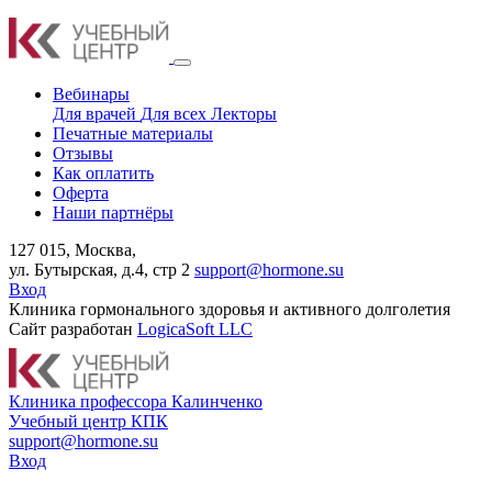
Вебинары
Для врачей
Для всех
Лекторы
Печатные материалы
Отзывы
Как оплатить
Оферта
Наши партнёры
127 015, Москва,
ул. Бутырская, д.4, стр 2
support@hormone.su
Вход
Клиника гормонального здоровья и активного долголетия
Сайт разработан
LogicaSoft LLC
К
линика профессора Калинченко
У
чебный центр КПК
support@hormone.su
Вход