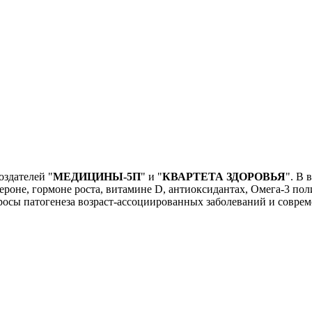
оздателей "
МЕДИЦИНЫ-5П
" и "
КВАРТЕТА ЗДОРОВЬЯ
". В 
тероне, гормоне роста, витамине D, антиоксидантах, Омега-3 
просы патогенеза возраст-ассоциированных заболеваний и совр