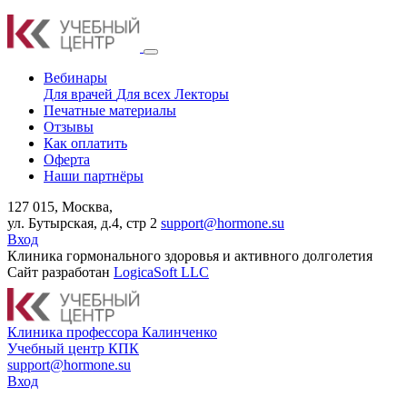
Вебинары
Для врачей
Для всех
Лекторы
Печатные материалы
Отзывы
Как оплатить
Оферта
Наши партнёры
127 015, Москва,
ул. Бутырская, д.4, стр 2
support@hormone.su
Вход
Клиника гормонального здоровья и активного долголетия
Сайт разработан
LogicaSoft LLC
К
линика профессора Калинченко
У
чебный центр КПК
support@hormone.su
Вход