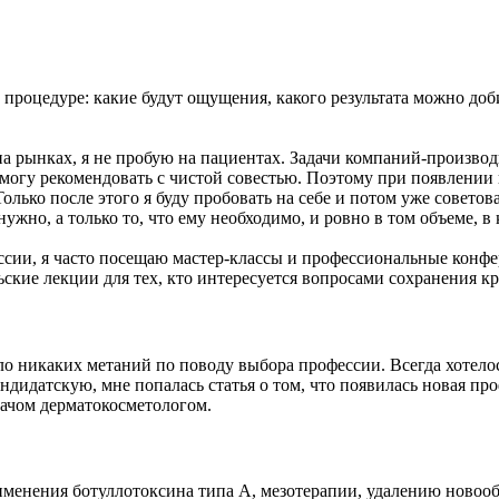
процедуре: какие будут ощущения, какого результата можно доби
 на рынках, я не пробую на пациентах. Задачи компаний-производи
я могу рекомендовать с чистой совестью. Поэтому при появлении
лько после этого я буду пробовать на себе и потом уже советов
нужно, а только то, что ему необходимо, и ровно в том объеме, в
ссии, я часто посещаю мастер-классы и профессиональные конфе
кие лекции для тех, кто интересуется вопросами сохранения кр
было никаких метаний по поводу выбора профессии. Всегда хотело
андидатскую, мне попалась статья о том, что появилась новая пр
рачом дерматокосметологом.
именения ботуллотоксина типа А, мезотерапии, удалению новообр