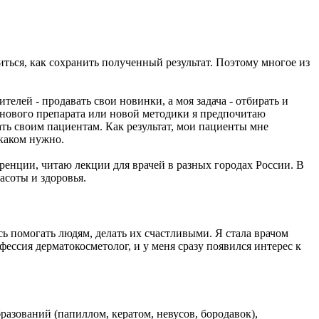
ться, как сохранить полученный результат. Поэтому многое из
телей - продавать свои новинки, а моя задача - отбирать и
 нового препарата или новой методики я предпочитаю
ать своим пациентам. Как результат, мои пациенты мне
 каком нужно.
ренции, читаю лекции для врачей в разных городах России. В
асоты и здоровья.
сь помогать людям, делать их счастливыми. Я стала врачом
офессия дерматокосметолог, и у меня сразу появился интерес к
азований (папиллом, кератом, невусов, бородавок),