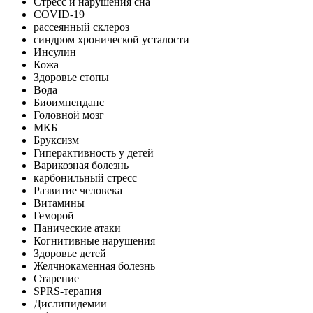
Стресс и нарушения сна
COVID-19
рассеянный склероз
синдром хронической усталости
Инсулин
Кожа
Здоровье стопы
Вода
Биоимпенданс
Головной мозг
МКБ
Бруксизм
Гиперактивность у детей
Варикозная болезнь
карбонильный стресс
Развитие человека
Витамины
Геморой
Панические атаки
Когнитивные нарушения
Здоровье детей
Желчнокаменная болезнь
Старение
SPRS-терапия
Дислипидемии