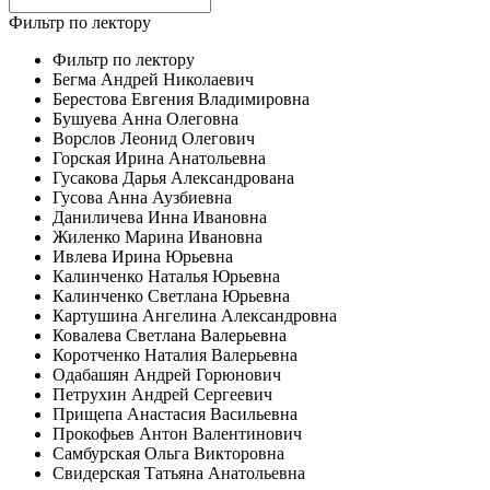
Фильтр по лектору
Фильтр по лектору
Бегма Андрей Николаевич
Берестова Евгения Владимировна
Бушуева Анна Олеговна
Ворслов Леонид Олегович
Горская Ирина Анатольевна
Гусакова Дарья Александрована
Гусова Анна Аузбиевна
Даниличева Инна Ивановна
Жиленко Марина Ивановна
Ивлева Ирина Юрьевна
Калинченко Наталья Юрьевна
Калинченко Светлана Юрьевна
Картушина Ангелина Александровна
Ковалева Светлана Валерьевна
Коротченко Наталия Валерьевна
Одабашян Андрей Горюнович
Петрухин Андрей Сергеевич
Прищепа Анастасия Васильевна
Прокофьев Антон Валентинович
Самбурская Ольга Викторовна
Свидерская Татьяна Анатольевна