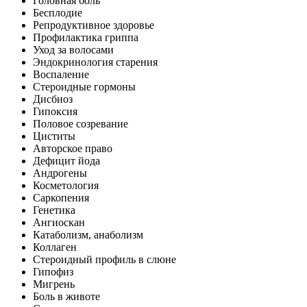
Головная боль
Бесплодие
Репродуктивное здоровье
Профилактика гриппа
Уход за волосами
Эндокринология старения
Воспаление
Стероидные гормоны
Дисбиоз
Гипоксия
Половое созревание
Циститы
Авторское право
Дефицит йода
Андрогены
Косметология
Саркопения
Генетика
Ангиоскан
Катаболизм, анаболизм
Коллаген
Стероидный профиль в слюне
Гипофиз
Мигрень
Боль в животе