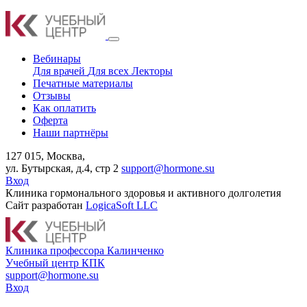
Вебинары
Для врачей
Для всех
Лекторы
Печатные материалы
Отзывы
Как оплатить
Оферта
Наши партнёры
127 015, Москва,
ул. Бутырская, д.4, стр 2
support@hormone.su
Вход
Клиника гормонального здоровья и активного долголетия
Сайт разработан
LogicaSoft LLC
К
линика профессора Калинченко
У
чебный центр КПК
support@hormone.su
Вход