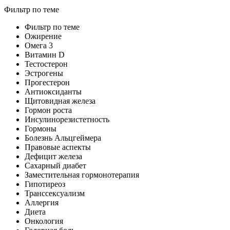
Фильтр по теме
Фильтр по теме
Ожирение
Омега 3
Витамин D
Тестостерон
Эстрогены
Прогестерон
Антиоксиданты
Щитовидная железа
Гормон роста
Инсулинорезистетность
Гормоны
Болезнь Альцгеймера
Правовые аспекты
Дефицит железа
Сахарный диабет
Заместительная гормонотерапия
Гипотиреоз
Транссексуализм
Аллергия
Диета
Онкология