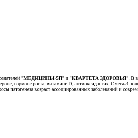
оздателей "
МЕДИЦИНЫ-5П
" и "
КВАРТЕТА ЗДОРОВЬЯ
". В 
тероне, гормоне роста, витамине D, антиоксидантах, Омега-3 
просы патогенеза возраст-ассоциированных заболеваний и совр