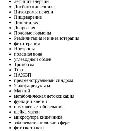
дефицит энергии
Дисбиоз кишечника
Цитохромы печени
Пищеварение
Лишний вес
Депрессия
Половые гормоны
Реабилитация и кинезиотерапия
фитотерапия
Ноотропы
полезная вода
углеводный обмен
Тромбозы
Тики
НАЖБП
предменструальный синдром
5-альфа-редуктаза
Магний
метаболическая детоксикация
функции клетки
опухолевые заболевания
шейка матки
микрофлора кишечника
заболевания половой сферы
фитоэкстракты