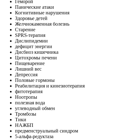
Геморой
Панические атаки
Когнитивные нарушения
Здоровье детей
Желчнокаменная болезнь
Старение
SPRS-терапия
Дислипидемии
дефицит энергии
Дисбиоз кишечника
Цитохромы печени
Пищеварение
Лишний вес
Депрессия
Половые гормоны
Реабилитация и кинезиотерапия
фитотерапия
Ноотропы
полезная вода
углеводный обмен
Тромбозы
Тики
НАЖБП
предменструальный синдром
5-альфа-редуктаза