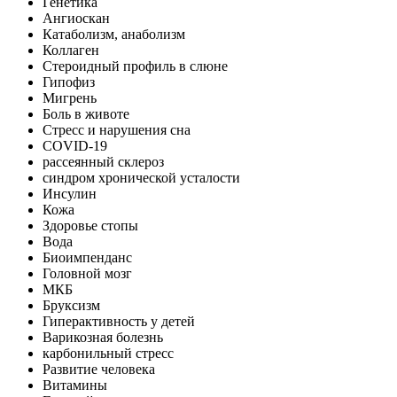
Генетика
Ангиоскан
Катаболизм, анаболизм
Коллаген
Стероидный профиль в слюне
Гипофиз
Мигрень
Боль в животе
Стресс и нарушения сна
COVID-19
рассеянный склероз
синдром хронической усталости
Инсулин
Кожа
Здоровье стопы
Вода
Биоимпенданс
Головной мозг
МКБ
Бруксизм
Гиперактивность у детей
Варикозная болезнь
карбонильный стресс
Развитие человека
Витамины