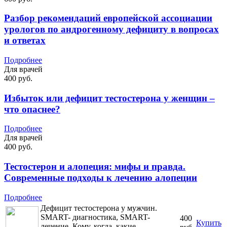
Разбор рекомендаций европейской ассоциации
урологов по андрогенному дефициту в вопросах
и ответах
Подробнее
Для врачей
400 руб.
Избыток или дефицит тестостерона у женщин –
что опаснее?
Подробнее
Для врачей
400 руб.
Тестостерон и алопеция: мифы и правда.
Современные подходы к лечению алопеции
Подробнее
Дефицит тестостерона у мужчин.
SMART- диагностика, SMART-
400
Купить
лечение. Кому, когда, какие