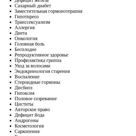
Дефицит железа
Сахарный диабет
Заместительная гормонотерапия
Гипотиреоз
Транссексуализм
Аллергия
Диета
Онкология
Головная боль
Бесплодие
Репродуктивное здоровье
Профилактика гриппа
Уход за волосами
Эндокринология старения
Воспаление
Стероидные гормоны
Дисбиоз
Гипоксия
Половое созревание
Циститы
Авторское право
Дефицит йода
Андрогены
Косметология
Саркопения