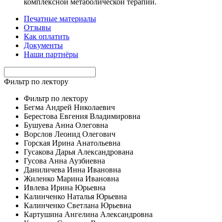
комплексной метаболической терапии.
Печатные материалы
Отзывы
Как оплатить
Документы
Наши партнёры
Фильтр по лектору
Фильтр по лектору
Бегма Андрей Николаевич
Берестова Евгения Владимировна
Бушуева Анна Олеговна
Ворслов Леонид Олегович
Горская Ирина Анатольевна
Гусакова Дарья Александрована
Гусова Анна Аузбиевна
Даниличева Инна Ивановна
Жиленко Марина Ивановна
Ивлева Ирина Юрьевна
Калинченко Наталья Юрьевна
Калинченко Светлана Юрьевна
Картушина Ангелина Александровна