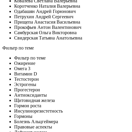
Ковалева Светлана Валерьевна
Коротченко Наталия Валерьевна
Одабашян Андрей Горюнович
Петрухин Андрей Сергеевич
Прищепа Анастасия Васильевна
Прокофьев Антон Валентинович
Самбурская Ольга Викторовна
Свидерская Татьяна Анатольевна
Фильтр по теме
Фильтр по теме
Ожирение
Омега 3
Витамин D
Тестостерон
Эстрогены
Прогестерон
Антиоксиданты
Щитовидная железа
Гормон роста
Инсулинорезистетность
Гормоны
Болезнь Альцгеймера
Правовые аспекты