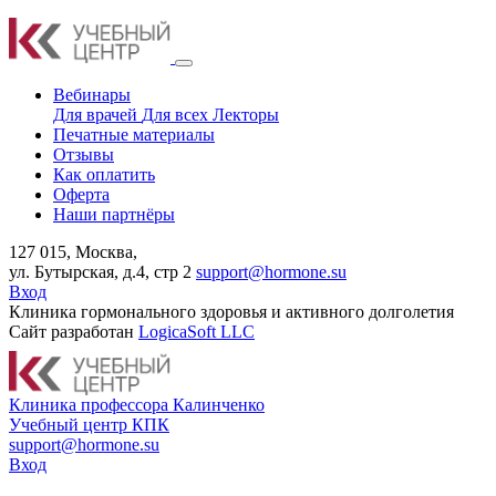
Вебинары
Для врачей
Для всех
Лекторы
Печатные материалы
Отзывы
Как оплатить
Оферта
Наши партнёры
127 015, Москва,
ул. Бутырская, д.4, стр 2
support@hormone.su
Вход
Клиника гормонального здоровья и активного долголетия
Сайт разработан
LogicaSoft LLC
К
линика профессора Калинченко
У
чебный центр КПК
support@hormone.su
Вход