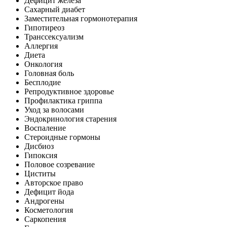
Дефицит железа
Сахарный диабет
Заместительная гормонотерапия
Гипотиреоз
Транссексуализм
Аллергия
Диета
Онкология
Головная боль
Бесплодие
Репродуктивное здоровье
Профилактика гриппа
Уход за волосами
Эндокринология старения
Воспаление
Стероидные гормоны
Дисбиоз
Гипоксия
Половое созревание
Циститы
Авторское право
Дефицит йода
Андрогены
Косметология
Саркопения