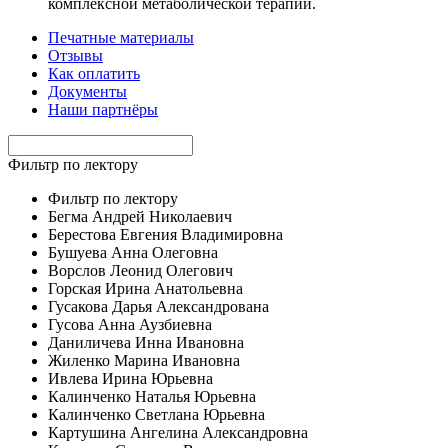
комплексной метаболической терапии.
Печатные материалы
Отзывы
Как оплатить
Документы
Наши партнёры
Фильтр по лектору
Фильтр по лектору
Бегма Андрей Николаевич
Берестова Евгения Владимировна
Бушуева Анна Олеговна
Ворслов Леонид Олегович
Горская Ирина Анатольевна
Гусакова Дарья Александрована
Гусова Анна Аузбиевна
Даниличева Инна Ивановна
Жиленко Марина Ивановна
Ивлева Ирина Юрьевна
Калинченко Наталья Юрьевна
Калинченко Светлана Юрьевна
Картушина Ангелина Александровна