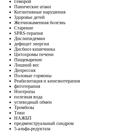
Геморой
Панические атаки
Когнитивные нарушения
Здоровье детей
Желчнокаменная болезнь
Старение
SPRS-терапия
Дислипидемии
дефицит энергии
Дисбиоз кишечника
Цитохромы печени
Пищеварение
Лишний вес
Депрессия
Половые гормоны
Реабилитация и кинезиотерапия
фитотерапия
Ноотропы
полезная вода
углеводный обмен
Тромбозы
Тики
НАЖБП
предменструальный синдром
5-альфа-редуктаза