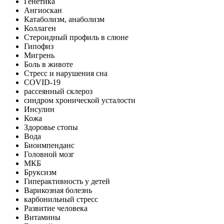
Генетика
Ангиоскан
Катаболизм, анаболизм
Коллаген
Стероидный профиль в слюне
Гипофиз
Мигрень
Боль в животе
Стресс и нарушения сна
COVID-19
рассеянный склероз
синдром хронической усталости
Инсулин
Кожа
Здоровье стопы
Вода
Биоимпенданс
Головной мозг
МКБ
Бруксизм
Гиперактивность у детей
Варикозная болезнь
карбонильный стресс
Развитие человека
Витамины