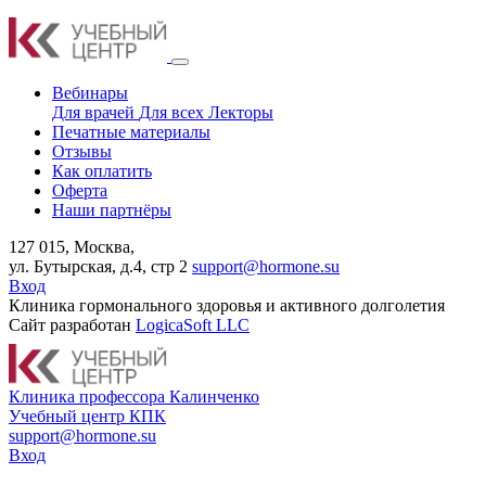
Вебинары
Для врачей
Для всех
Лекторы
Печатные материалы
Отзывы
Как оплатить
Оферта
Наши партнёры
127 015, Москва,
ул. Бутырская, д.4, стр 2
support@hormone.su
Вход
Клиника гормонального здоровья и активного долголетия
Сайт разработан
LogicaSoft LLC
К
линика профессора Калинченко
У
чебный центр КПК
support@hormone.su
Вход