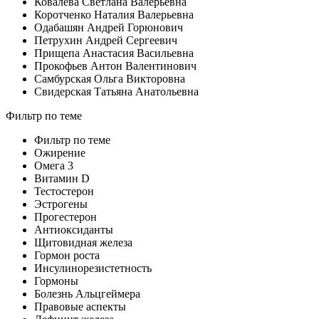
Ковалева Светлана Валерьевна
Коротченко Наталия Валерьевна
Одабашян Андрей Горюнович
Петрухин Андрей Сергеевич
Прищепа Анастасия Васильевна
Прокофьев Антон Валентинович
Самбурская Ольга Викторовна
Свидерская Татьяна Анатольевна
Фильтр по теме
Фильтр по теме
Ожирение
Омега 3
Витамин D
Тестостерон
Эстрогены
Прогестерон
Антиоксиданты
Щитовидная железа
Гормон роста
Инсулинорезистетность
Гормоны
Болезнь Альцгеймера
Правовые аспекты