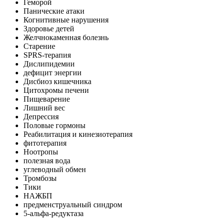
Геморой
Панические атаки
Когнитивные нарушения
Здоровье детей
Желчнокаменная болезнь
Старение
SPRS-терапия
Дислипидемии
дефицит энергии
Дисбиоз кишечника
Цитохромы печени
Пищеварение
Лишний вес
Депрессия
Половые гормоны
Реабилитация и кинезиотерапия
фитотерапия
Ноотропы
полезная вода
углеводный обмен
Тромбозы
Тики
НАЖБП
предменструальный синдром
5-альфа-редуктаза