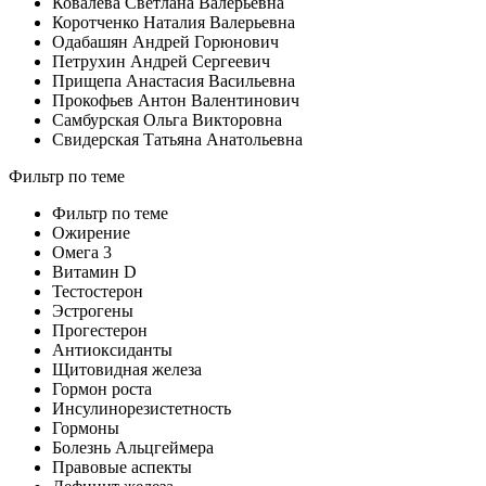
Ковалева Светлана Валерьевна
Коротченко Наталия Валерьевна
Одабашян Андрей Горюнович
Петрухин Андрей Сергеевич
Прищепа Анастасия Васильевна
Прокофьев Антон Валентинович
Самбурская Ольга Викторовна
Свидерская Татьяна Анатольевна
Фильтр по теме
Фильтр по теме
Ожирение
Омега 3
Витамин D
Тестостерон
Эстрогены
Прогестерон
Антиоксиданты
Щитовидная железа
Гормон роста
Инсулинорезистетность
Гормоны
Болезнь Альцгеймера
Правовые аспекты