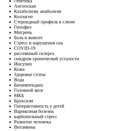
Генетика
Ангиоскан
Катаболизм, анаболизм
Коллаген
Стероидный профиль в слюне
Гипофиз
Мигрень
Боль в животе
Стресс и нарушения сна
COVID-19
рассеянный склероз
синдром хронической усталости
Инсулин
Кожа
Здоровье стопы
Вода
Биоимпенданс
Головной мозг
МКБ
Бруксизм
Гиперактивность у детей
Варикозная болезнь
карбонильный стресс
Развитие человека
Витамины