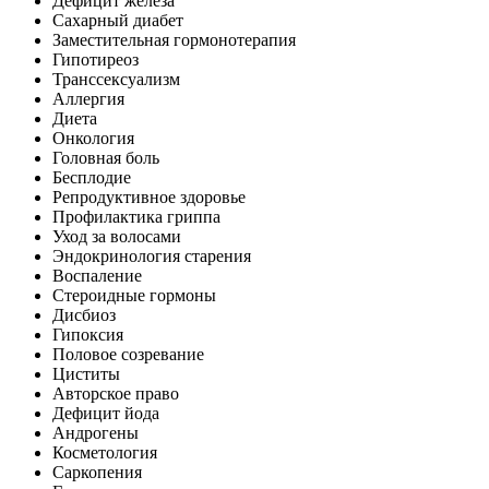
Дефицит железа
Сахарный диабет
Заместительная гормонотерапия
Гипотиреоз
Транссексуализм
Аллергия
Диета
Онкология
Головная боль
Бесплодие
Репродуктивное здоровье
Профилактика гриппа
Уход за волосами
Эндокринология старения
Воспаление
Стероидные гормоны
Дисбиоз
Гипоксия
Половое созревание
Циститы
Авторское право
Дефицит йода
Андрогены
Косметология
Саркопения