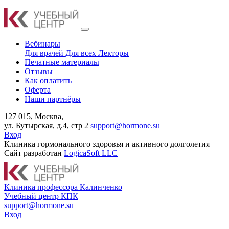
Вебинары
Для врачей
Для всех
Лекторы
Печатные материалы
Отзывы
Как оплатить
Оферта
Наши партнёры
127 015, Москва,
ул. Бутырская, д.4, стр 2
support@hormone.su
Вход
Клиника гормонального здоровья и активного долголетия
Сайт разработан
LogicaSoft LLC
К
линика профессора Калинченко
У
чебный центр КПК
support@hormone.su
Вход