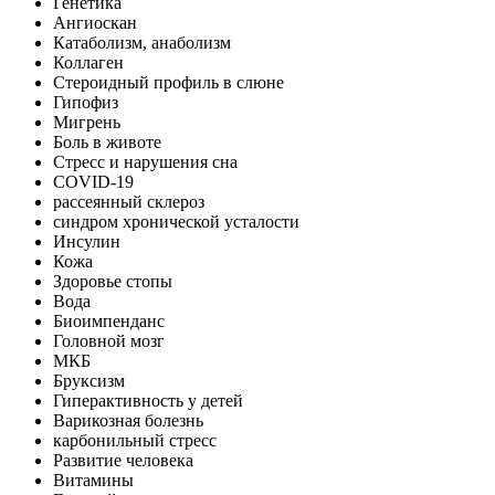
Генетика
Ангиоскан
Катаболизм, анаболизм
Коллаген
Стероидный профиль в слюне
Гипофиз
Мигрень
Боль в животе
Стресс и нарушения сна
COVID-19
рассеянный склероз
синдром хронической усталости
Инсулин
Кожа
Здоровье стопы
Вода
Биоимпенданс
Головной мозг
МКБ
Бруксизм
Гиперактивность у детей
Варикозная болезнь
карбонильный стресс
Развитие человека
Витамины