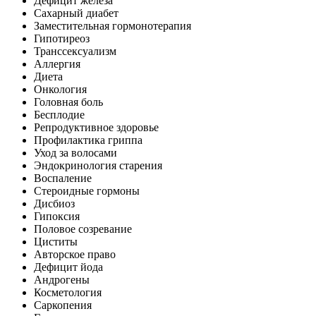
Дефицит железа
Сахарный диабет
Заместительная гормонотерапия
Гипотиреоз
Транссексуализм
Аллергия
Диета
Онкология
Головная боль
Бесплодие
Репродуктивное здоровье
Профилактика гриппа
Уход за волосами
Эндокринология старения
Воспаление
Стероидные гормоны
Дисбиоз
Гипоксия
Половое созревание
Циститы
Авторское право
Дефицит йода
Андрогены
Косметология
Саркопения