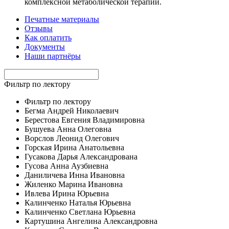
комплексной метаболической терапии.
Печатные материалы
Отзывы
Как оплатить
Документы
Наши партнёры
Фильтр по лектору
Фильтр по лектору
Бегма Андрей Николаевич
Берестова Евгения Владимировна
Бушуева Анна Олеговна
Ворслов Леонид Олегович
Горская Ирина Анатольевна
Гусакова Дарья Александрована
Гусова Анна Аузбиевна
Даниличева Инна Ивановна
Жиленко Марина Ивановна
Ивлева Ирина Юрьевна
Калинченко Наталья Юрьевна
Калинченко Светлана Юрьевна
Картушина Ангелина Александровна