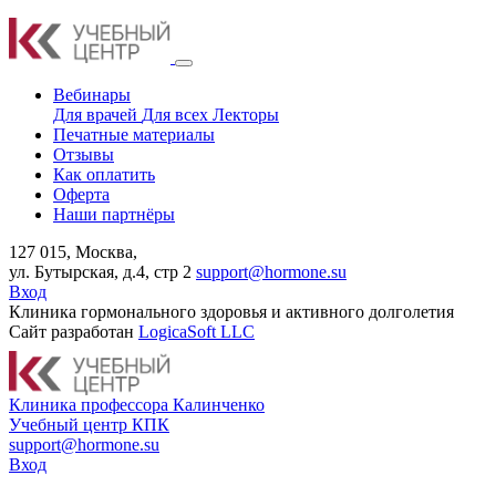
Вебинары
Для врачей
Для всех
Лекторы
Печатные материалы
Отзывы
Как оплатить
Оферта
Наши партнёры
127 015, Москва,
ул. Бутырская, д.4, стр 2
support@hormone.su
Вход
Клиника гормонального здоровья и активного долголетия
Сайт разработан
LogicaSoft LLC
К
линика профессора Калинченко
У
чебный центр КПК
support@hormone.su
Вход