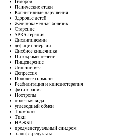
Геморой
Панические атаки
Когнитивные нарушения
Здоровье детей
Желчнокаменная болезнь
Старение
SPRS-терапия
Дислипидемии
дефицит энергии
Дисбиоз кишечника
Цитохромы печени
Пищеварение
Лишний вес
Депрессия
Половые гормоны
Реабилитация и кинезиотерапия
фитотерапия
Ноотропы
полезная вода
углеводный обмен
Тромбозы
Тики
НАЖБП
предменструальный синдром
5-альфа-редуктаза