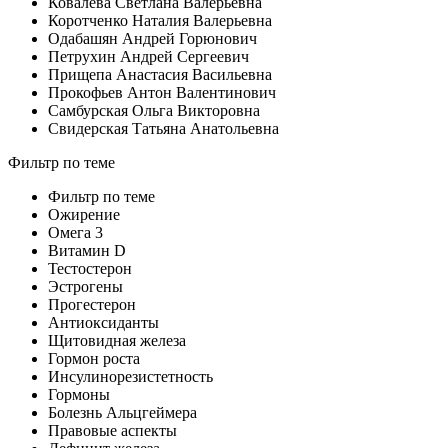
Ковалева Светлана Валерьевна
Коротченко Наталия Валерьевна
Одабашян Андрей Горюнович
Петрухин Андрей Сергеевич
Прищепа Анастасия Васильевна
Прокофьев Антон Валентинович
Самбурская Ольга Викторовна
Свидерская Татьяна Анатольевна
Фильтр по теме
Фильтр по теме
Ожирение
Омега 3
Витамин D
Тестостерон
Эстрогены
Прогестерон
Антиоксиданты
Щитовидная железа
Гормон роста
Инсулинорезистетность
Гормоны
Болезнь Альцгеймера
Правовые аспекты