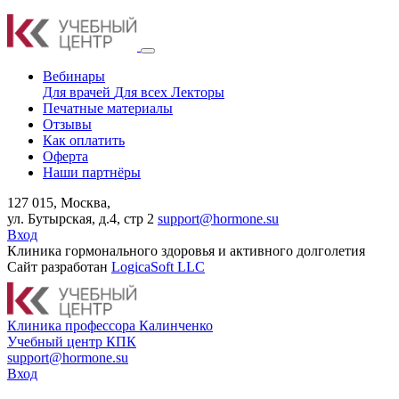
Вебинары
Для врачей
Для всех
Лекторы
Печатные материалы
Отзывы
Как оплатить
Оферта
Наши партнёры
127 015, Москва,
ул. Бутырская, д.4, стр 2
support@hormone.su
Вход
Клиника гормонального здоровья и активного долголетия
Сайт разработан
LogicaSoft LLC
К
линика профессора Калинченко
У
чебный центр КПК
support@hormone.su
Вход