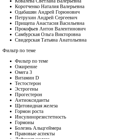
Ковалева Светлана Валерьевна
Коротченко Наталия Валерьевна
Одабашян Андрей Горюнович
Петрухин Андрей Сергеевич
Прищепа Анастасия Васильевна
Прокофьев Антон Валентинович
Самбурская Ольга Викторовна
Свидерская Татьяна Анатольевна
Фильтр по теме
Фильтр по теме
Ожирение
Омега 3
Витамин D
Тестостерон
Эстрогены
Прогестерон
Антиоксиданты
Щитовидная железа
Гормон роста
Инсулинорезистетность
Гормоны
Болезнь Альцгеймера
Правовые аспекты