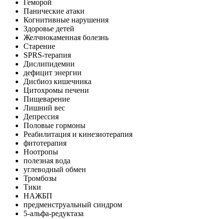
Геморой
Панические атаки
Когнитивные нарушения
Здоровье детей
Желчнокаменная болезнь
Старение
SPRS-терапия
Дислипидемии
дефицит энергии
Дисбиоз кишечника
Цитохромы печени
Пищеварение
Лишний вес
Депрессия
Половые гормоны
Реабилитация и кинезиотерапия
фитотерапия
Ноотропы
полезная вода
углеводный обмен
Тромбозы
Тики
НАЖБП
предменструальный синдром
5-альфа-редуктаза