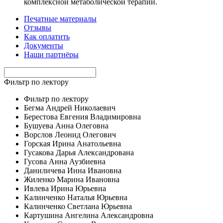
комплексной метаболической терапии.
Печатные материалы
Отзывы
Как оплатить
Документы
Наши партнёры
Фильтр по лектору
Фильтр по лектору
Бегма Андрей Николаевич
Берестова Евгения Владимировна
Бушуева Анна Олеговна
Ворслов Леонид Олегович
Горская Ирина Анатольевна
Гусакова Дарья Александрована
Гусова Анна Аузбиевна
Даниличева Инна Ивановна
Жиленко Марина Ивановна
Ивлева Ирина Юрьевна
Калинченко Наталья Юрьевна
Калинченко Светлана Юрьевна
Картушина Ангелина Александровна