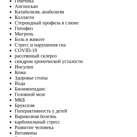
Генетика
Ангиоскан
Катаболизм, анаболизм
Коллаген
Стероидный профиль в слюне
Гипофиз
Мигрень
Боль в животе
Стресс и нарушения сна
COVID-19
рассеянный склероз
синдром хронической усталости
Инсулин
Кожа
Здоровье стопы
Вода
Биоимпенданс
Головной мозг
МКБ
Бруксизм
Гиперактивность у детей
Варикозная болезнь
карбонильный стресс
Развитие человека
Витамины