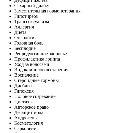
Дефицит железа
Сахарный диабет
Заместительная гормонотерапия
Гипотиреоз
Транссексуализм
Аллергия
Диета
Онкология
Головная боль
Бесплодие
Репродуктивное здоровье
Профилактика гриппа
Уход за волосами
Эндокринология старения
Воспаление
Стероидные гормоны
Дисбиоз
Гипоксия
Половое созревание
Циститы
Авторское право
Дефицит йода
Андрогены
Косметология
Саркопения