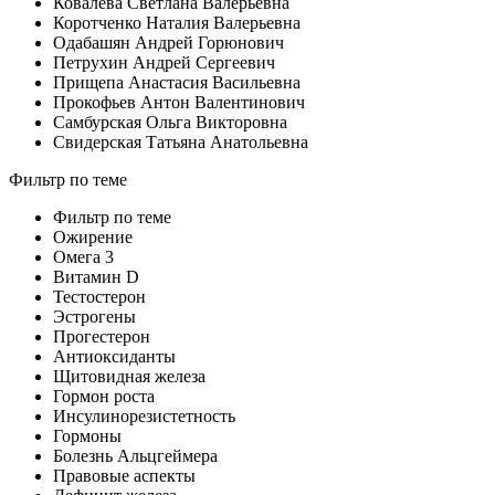
Ковалева Светлана Валерьевна
Коротченко Наталия Валерьевна
Одабашян Андрей Горюнович
Петрухин Андрей Сергеевич
Прищепа Анастасия Васильевна
Прокофьев Антон Валентинович
Самбурская Ольга Викторовна
Свидерская Татьяна Анатольевна
Фильтр по теме
Фильтр по теме
Ожирение
Омега 3
Витамин D
Тестостерон
Эстрогены
Прогестерон
Антиоксиданты
Щитовидная железа
Гормон роста
Инсулинорезистетность
Гормоны
Болезнь Альцгеймера
Правовые аспекты