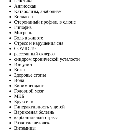
Генетика
Ангиоскан
Катаболизм, анаболизм
Коллаген
Стероидный профиль в слюне
Гипофиз
Мигрень
Боль в животе
Стресс и нарушения сна
COVID-19
рассеянный склероз
синдром хронической усталости
Инсулин
Кожа
Здоровье стопы
Вода
Биоимпенданс
Головной мозг
МКБ
Бруксизм
Гиперактивность у детей
Варикозная болезнь
карбонильный стресс
Развитие человека
Витамины