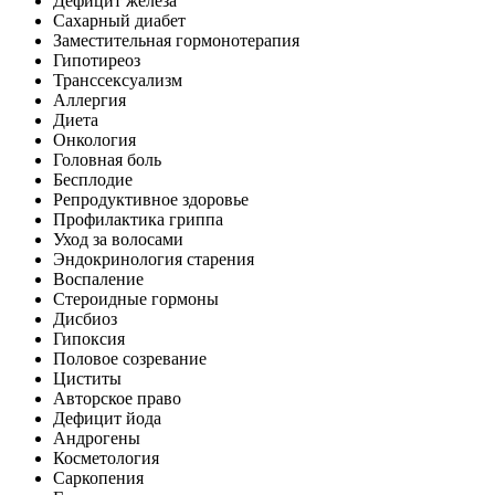
Дефицит железа
Сахарный диабет
Заместительная гормонотерапия
Гипотиреоз
Транссексуализм
Аллергия
Диета
Онкология
Головная боль
Бесплодие
Репродуктивное здоровье
Профилактика гриппа
Уход за волосами
Эндокринология старения
Воспаление
Стероидные гормоны
Дисбиоз
Гипоксия
Половое созревание
Циститы
Авторское право
Дефицит йода
Андрогены
Косметология
Саркопения