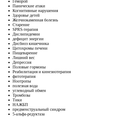
Геморой
Панические атаки
Когнитивные нарушения
Здоровье детей
Желчнокаменная болезнь
Старение
SPRS-терапия
Дислипидемии
дефицит энергии
Дисбиоз кишечника
Цитохромы печени
Пищеварение
Лишний вес
Депрессия
Половые гормоны
Реабилитация и кинезиотерапия
фитотерапия
Ноотропы
полезная вода
углеводный обмен
Тромбозы
Тики
НАЖБП
предменструальный синдром
5-альфа-редуктаза