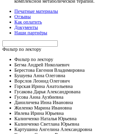
комплексной метаболической терапии.
Печатные материалы
Отзывы
Как оплатить
Документы
Наши партнёры
Фильтр по лектору
Фильтр по лектору
Бегма Андрей Николаевич
Берестова Евгения Владимировна
Бушуева Анна Олеговна
Ворслов Леонид Олегович
Горская Ирина Анатольевна
Гусакова Дарья Александрована
Гусова Анна Аузбиевна
Даниличева Инна Ивановна
Жиленко Марина Ивановна
Ивлева Ирина Юрьевна
Калинченко Наталья Юрьевна
Калинченко Светлана Юрьевна
Картушина Ангелина Александровна