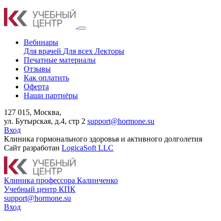
Вебинары
Для врачей
Для всех
Лекторы
Печатные материалы
Отзывы
Как оплатить
Оферта
Наши партнёры
127 015, Москва,
ул. Бутырская, д.4, стр 2
support@hormone.su
Вход
Клиника гормонального здоровья и активного долголетия
Сайт разработан
LogicaSoft LLC
К
линика профессора Калинченко
У
чебный центр КПК
support@hormone.su
Вход