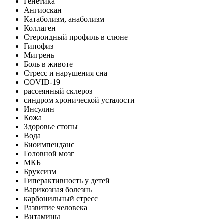
Генетика
Ангиоскан
Катаболизм, анаболизм
Коллаген
Стероидный профиль в слюне
Гипофиз
Мигрень
Боль в животе
Стресс и нарушения сна
COVID-19
рассеянный склероз
синдром хронической усталости
Инсулин
Кожа
Здоровье стопы
Вода
Биоимпенданс
Головной мозг
МКБ
Бруксизм
Гиперактивность у детей
Варикозная болезнь
карбонильный стресс
Развитие человека
Витамины