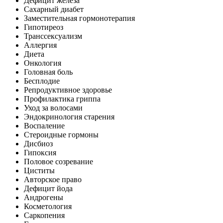
Дефицит железа
Сахарный диабет
Заместительная гормонотерапия
Гипотиреоз
Транссексуализм
Аллергия
Диета
Онкология
Головная боль
Бесплодие
Репродуктивное здоровье
Профилактика гриппа
Уход за волосами
Эндокринология старения
Воспаление
Стероидные гормоны
Дисбиоз
Гипоксия
Половое созревание
Циститы
Авторское право
Дефицит йода
Андрогены
Косметология
Саркопения