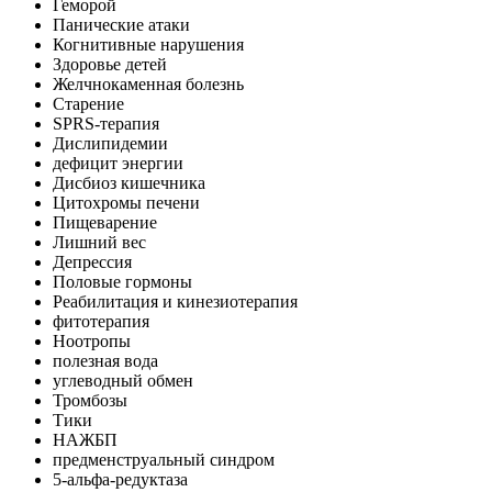
Геморой
Панические атаки
Когнитивные нарушения
Здоровье детей
Желчнокаменная болезнь
Старение
SPRS-терапия
Дислипидемии
дефицит энергии
Дисбиоз кишечника
Цитохромы печени
Пищеварение
Лишний вес
Депрессия
Половые гормоны
Реабилитация и кинезиотерапия
фитотерапия
Ноотропы
полезная вода
углеводный обмен
Тромбозы
Тики
НАЖБП
предменструальный синдром
5-альфа-редуктаза