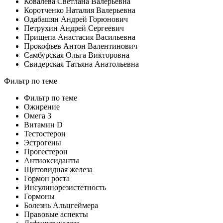
Ковалева Светлана Валерьевна
Коротченко Наталия Валерьевна
Одабашян Андрей Горюнович
Петрухин Андрей Сергеевич
Прищепа Анастасия Васильевна
Прокофьев Антон Валентинович
Самбурская Ольга Викторовна
Свидерская Татьяна Анатольевна
Фильтр по теме
Фильтр по теме
Ожирение
Омега 3
Витамин D
Тестостерон
Эстрогены
Прогестерон
Антиоксиданты
Щитовидная железа
Гормон роста
Инсулинорезистетность
Гормоны
Болезнь Альцгеймера
Правовые аспекты