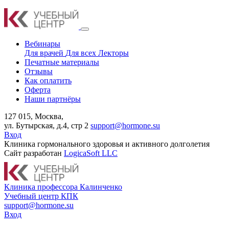
Вебинары
Для врачей
Для всех
Лекторы
Печатные материалы
Отзывы
Как оплатить
Оферта
Наши партнёры
127 015, Москва,
ул. Бутырская, д.4, стр 2
support@hormone.su
Вход
Клиника гормонального здоровья и активного долголетия
Сайт разработан
LogicaSoft LLC
К
линика профессора Калинченко
У
чебный центр КПК
support@hormone.su
Вход