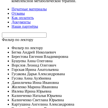
комплексной метаболической терапии.
Печатные материалы
Отзывы
Как оплатить
Документы
Наши партнёры
Фильтр по лектору
Фильтр по лектору
Бегма Андрей Николаевич
Берестова Евгения Владимировна
Бушуева Анна Олеговна
Ворслов Леонид Олегович
Горская Ирина Анатольевна
Гусакова Дарья Александрована
Гусова Анна Аузбиевна
Даниличева Инна Ивановна
Жиленко Марина Ивановна
Ивлева Ирина Юрьевна
Калинченко Наталья Юрьевна
Калинченко Светлана Юрьевна
Картушина Ангелина Александровна