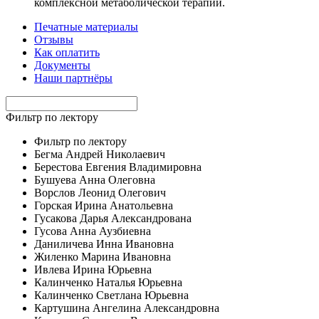
комплексной метаболической терапии.
Печатные материалы
Отзывы
Как оплатить
Документы
Наши партнёры
Фильтр по лектору
Фильтр по лектору
Бегма Андрей Николаевич
Берестова Евгения Владимировна
Бушуева Анна Олеговна
Ворслов Леонид Олегович
Горская Ирина Анатольевна
Гусакова Дарья Александрована
Гусова Анна Аузбиевна
Даниличева Инна Ивановна
Жиленко Марина Ивановна
Ивлева Ирина Юрьевна
Калинченко Наталья Юрьевна
Калинченко Светлана Юрьевна
Картушина Ангелина Александровна