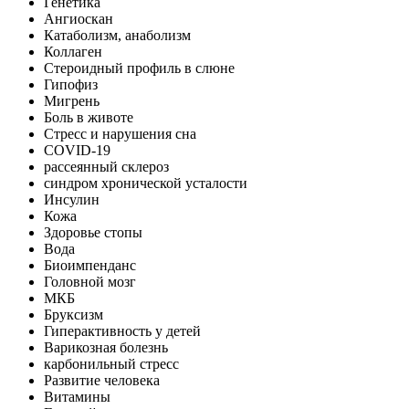
Генетика
Ангиоскан
Катаболизм, анаболизм
Коллаген
Стероидный профиль в слюне
Гипофиз
Мигрень
Боль в животе
Стресс и нарушения сна
COVID-19
рассеянный склероз
синдром хронической усталости
Инсулин
Кожа
Здоровье стопы
Вода
Биоимпенданс
Головной мозг
МКБ
Бруксизм
Гиперактивность у детей
Варикозная болезнь
карбонильный стресс
Развитие человека
Витамины