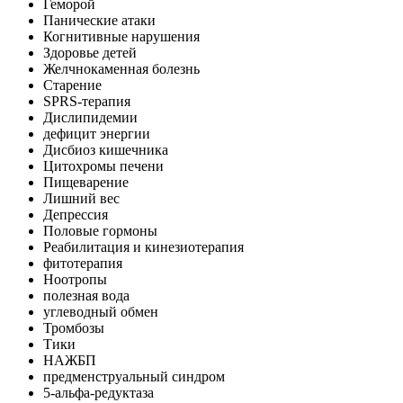
Геморой
Панические атаки
Когнитивные нарушения
Здоровье детей
Желчнокаменная болезнь
Старение
SPRS-терапия
Дислипидемии
дефицит энергии
Дисбиоз кишечника
Цитохромы печени
Пищеварение
Лишний вес
Депрессия
Половые гормоны
Реабилитация и кинезиотерапия
фитотерапия
Ноотропы
полезная вода
углеводный обмен
Тромбозы
Тики
НАЖБП
предменструальный синдром
5-альфа-редуктаза