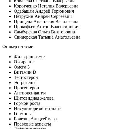
Ковалева Светлана Валерьевна
Коротченко Наталия Валерьевна
Одабашян Андрей Горюнович
Петрухин Андрей Сергеевич
Прищепа Анастасия Васильевна
Прокофьев Антон Валентинович
Самбурская Ольга Викторовна
Свидерская Татьяна Анатольевна
Фильтр по теме
Фильтр по теме
Ожирение
Омега 3
Витамин D
Тестостерон
Эстрогены
Прогестерон
Антиоксиданты
Щитовидная железа
Гормон роста
Инсулинорезистетность
Гормоны
Болезнь Альцгеймера
Правовые аспекты