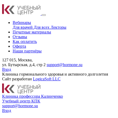
Вебинары
Для врачей
Для всех
Лекторы
Печатные материалы
Отзывы
Как оплатить
Оферта
Наши партнёры
127 015, Москва,
ул. Бутырская, д.4, стр 2
support@hormone.su
Вход
Клиника гормонального здоровья и активного долголетия
Сайт разработан
LogicaSoft LLC
К
линика профессора Калинченко
У
чебный центр КПК
support@hormone.su
Вход