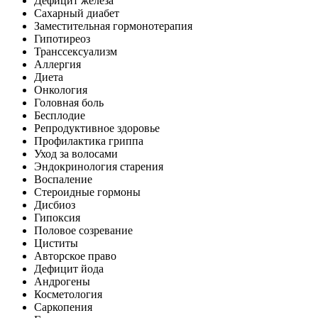
Дефицит железа
Сахарный диабет
Заместительная гормонотерапия
Гипотиреоз
Транссексуализм
Аллергия
Диета
Онкология
Головная боль
Бесплодие
Репродуктивное здоровье
Профилактика гриппа
Уход за волосами
Эндокринология старения
Воспаление
Стероидные гормоны
Дисбиоз
Гипоксия
Половое созревание
Циститы
Авторское право
Дефицит йода
Андрогены
Косметология
Саркопения